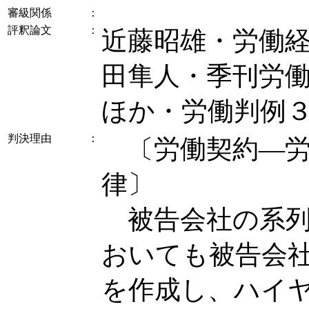
審級関係
：
評釈論文
：
近藤昭雄・労働
田隼人・季刊労
ほか・労働判例
判決理由
：
〔労働契約―労
律〕
被告会社の系列
おいても被告会
を作成し、ハイ