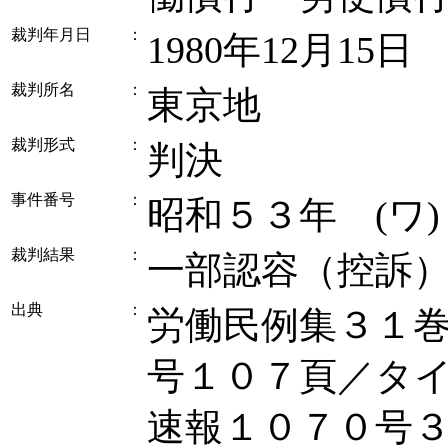
裁判年月日
：
1980年12月15日
裁判所名
：
東京地
裁判形式
：
判決
事件番号
：
昭和５３年 (ワ
裁判結果
：
一部認容（控訴
出典
：
労働民例集３１
号１０７頁／タ
速報１０７０号