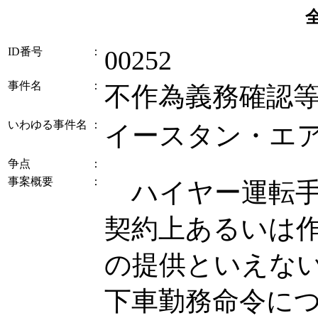
ID番号
：
00252
事件名
：
不作為義務確認
いわゆる事件名
：
イースタン・エ
争点
：
事案概要
：
ハイヤー運転手
契約上あるいは
の提供といえな
下車勤務命令に