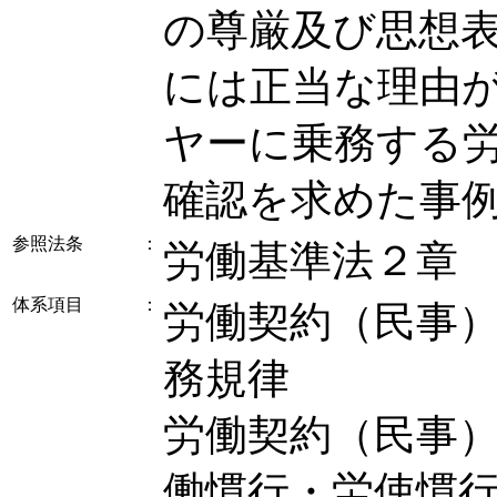
の尊厳及び思想
には正当な理由
ヤーに乗務する
確認を求めた事
参照法条
：
労働基準法２章
体系項目
：
労働契約（民事） 
務規律
労働契約（民事） 
働慣行・労使慣