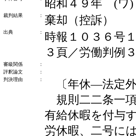
昭和４９年 (ワ
裁判結果
：
棄却（控訴）
出典
：
時報１０３６号
３頁／労働判例
審級関係
：
評釈論文
：
判決理由
：
〔年休―法定外
規則二二条一項
有給休暇を付与
労休暇、二号に