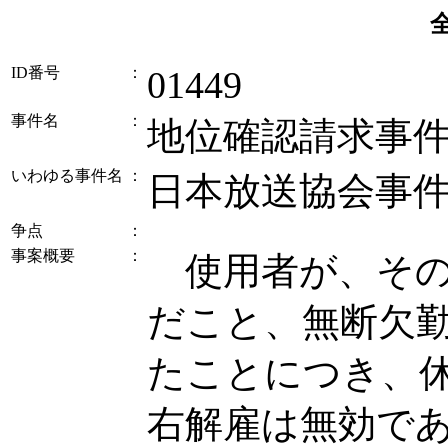
ID番号
：
01449
事件名
：
地位確認請求事
いわゆる事件名
：
日本放送協会事
争点
：
事案概要
：
使用者が、その
だこと、無断欠
たことにつき、
右解雇は無効で