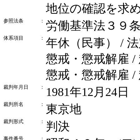
地位の確認を求
参照法条
：
労働基準法３９
体系項目
：
年休（民事） / 
懲戒・懲戒解雇 /
懲戒・懲戒解雇 /
裁判年月日
：
1981年12月24日
裁判所名
：
東京地
裁判形式
：
判決
事件番号
：