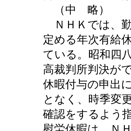
（中 略）
ＮＨＫでは、勤
定める年次有給
ている。昭和四
高裁判所判決が
休暇付与の申出
となく、時季変
確認をするよう
慰労休暇は、Ｎ