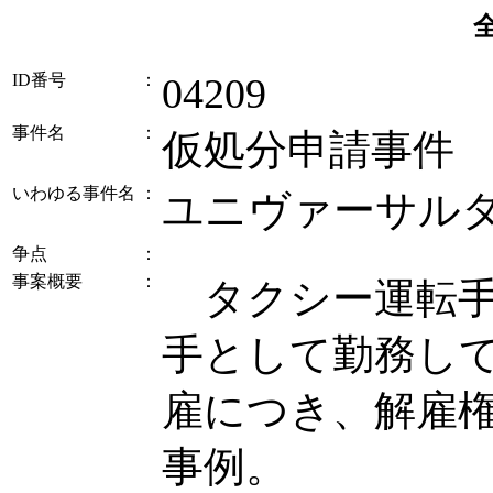
ID番号
：
04209
事件名
：
仮処分申請事件
いわゆる事件名
：
ユニヴァーサル
争点
：
事案概要
：
タクシー運転手
手として勤務し
雇につき、解雇
事例。