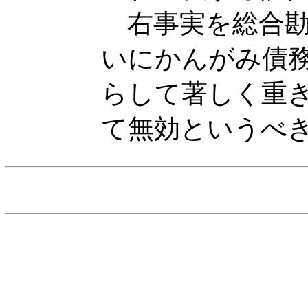
右事実を総合勘
いにかんがみ債
らして著しく重
て無効というべ