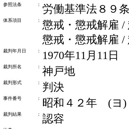
参照法条
：
労働基準法８９
体系項目
：
懲戒・懲戒解雇 /
懲戒・懲戒解雇 /
裁判年月日
：
1970年11月11日
裁判所名
：
神戸地
裁判形式
：
判決
事件番号
：
昭和４２年 (ヨ
裁判結果
：
認容