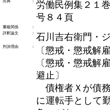
出典
：
労働民例集２１
号８４頁
審級関係
：
評釈論文
：
石川吉右衛門・
判決理由
：
〔懲戒・懲戒解
〔懲戒・懲戒解
避止〕
債権者Ｘが債務
に運転手として