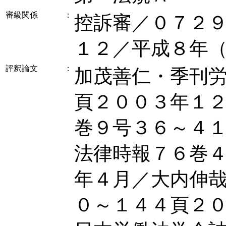
審級関係
：
控訴審／０７２
１２／平成８年
評釈論文
：
加茂善仁・季刊
頁２００３年１
巻９号３６～４
法律時報７６巻
年４月／大内伸
０～１４４頁２