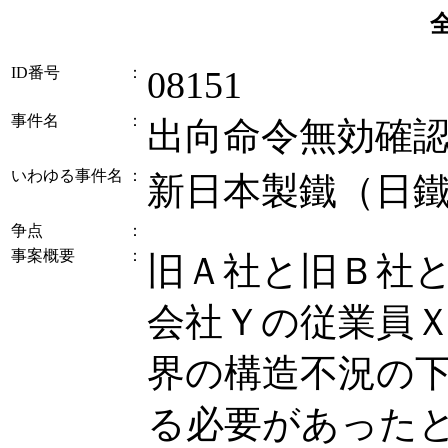
ID番号
：
08151
事件名
：
出向命令無効確
いわゆる事件名
：
新日本製鐵（日
争点
：
事案概要
：
旧Ａ社と旧Ｂ社
会社Ｙの従業員
界の構造不況の
る必要があった