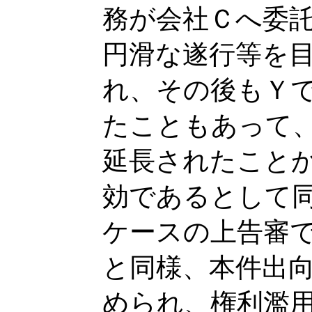
務が会社Ｃへ委
円滑な遂行等を
れ、その後もＹ
たこともあって
延長されたこと
効であるとして
ケースの上告審
と同様、本件出
められ、権利濫