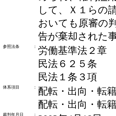
して、Ｘ１らの
おいても原審の
告が棄却された
参照法条
：
労働基準法２章
民法６２５条
民法１条３項
体系項目
：
配転・出向・転籍
配転・出向・転籍
裁判年月日
：