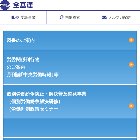
受託事業
判例検索
メルマガ配信
図書のご案内
労委関係刊行物
のご案内
月刊誌｢中央労働時報｣等
個別労働紛争防止・解決普及啓発事業
（個別労働紛争解決研修）
（労働判例政策セミナー