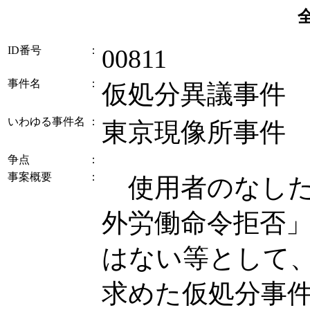
ID番号
：
00811
事件名
：
仮処分異議事件
いわゆる事件名
：
東京現像所事件
争点
：
事案概要
：
使用者のなした
外労働命令拒否
はない等として
求めた仮処分事