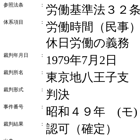
参照法条
：
労働基準法３２
体系項目
：
労働時間（民事） 
休日労働の義務
裁判年月日
：
1979年7月2日
裁判所名
：
東京地八王子支
裁判形式
：
判決
事件番号
：
昭和４９年 (モ
裁判結果
：
認可（確定）