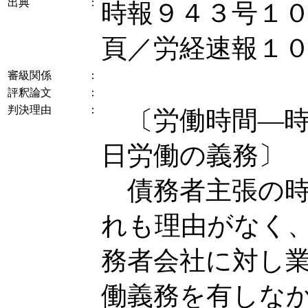
出典
：
時報９４３号１
頁／労経速報１
審級関係
：
評釈論文
：
判決理由
：
〔労働時間―時
日労働の義務〕
債務者主張の時
れも理由がなく
務者会社に対し
働義務を有しな