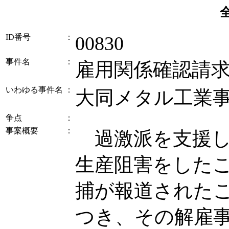
ID番号
：
00830
事件名
：
雇用関係確認請
いわゆる事件名
：
大同メタル工業
争点
：
事案概要
：
過激派を支援し
生産阻害をした
捕が報道された
つき、その解雇