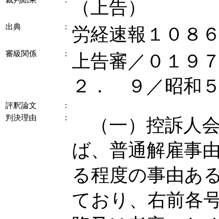
（上告）
出典
：
労経速報１０８
審級関係
：
上告審／０１９
２． ９／昭和
評釈論文
：
判決理由
：
（一）控訴人会
ば、普通解雇事
る程度の事由あ
ており、右前各