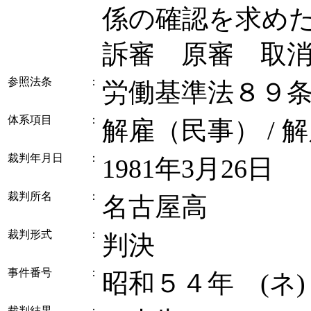
係の確認を求め
訴審 原審 取
参照法条
：
労働基準法８９
体系項目
：
解雇（民事） / 
裁判年月日
：
1981年3月26日
裁判所名
：
名古屋高
裁判形式
：
判決
事件番号
：
昭和５４年 (ネ
裁判結果
：