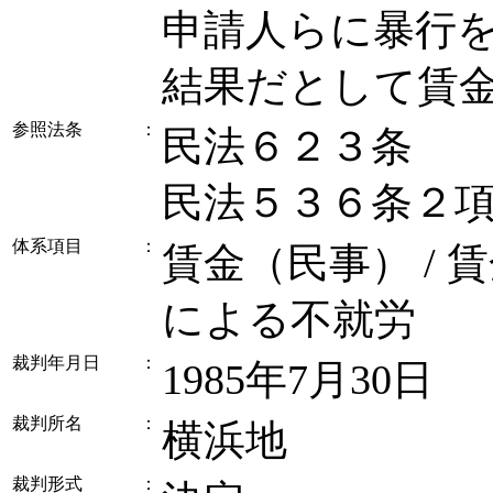
申請人らに暴行
結果だとして賃
参照法条
：
民法６２３条
民法５３６条２
体系項目
：
賃金（民事） / 
による不就労
裁判年月日
：
1985年7月30日
裁判所名
：
横浜地
裁判形式
：