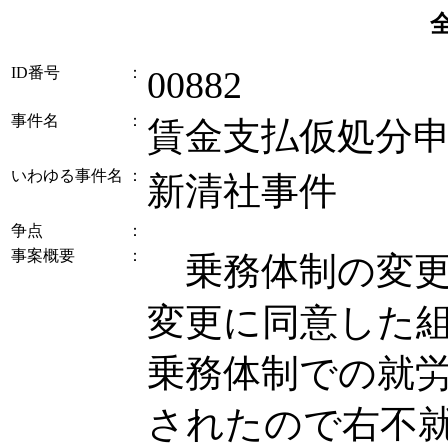
ID番号
：
00882
事件名
：
賃金支払仮処分
いわゆる事件名
：
新清社事件
争点
：
事案概要
：
乗務体制の変更
変更に同意した
乗務体制での就
されたので右不