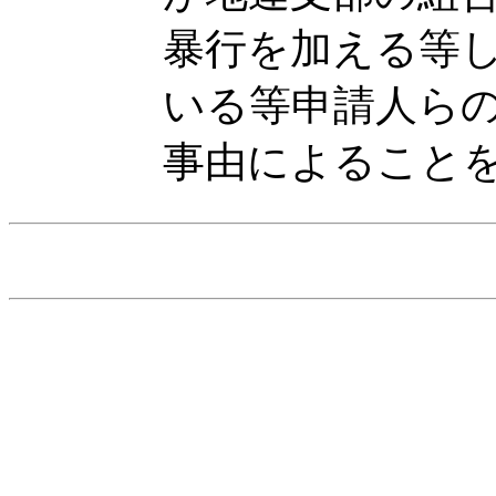
暴行を加える等
いる等申請人ら
事由によること