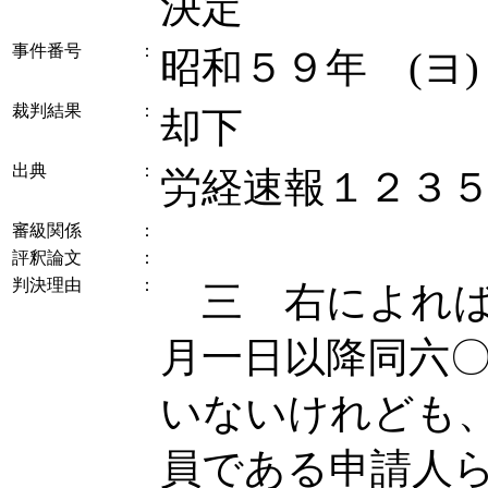
決定
事件番号
：
昭和５９年 (ヨ
裁判結果
：
却下
出典
：
労経速報１２３
審級関係
：
評釈論文
：
判決理由
：
三 右によれば
月一日以降同六
いないけれども
員である申請人