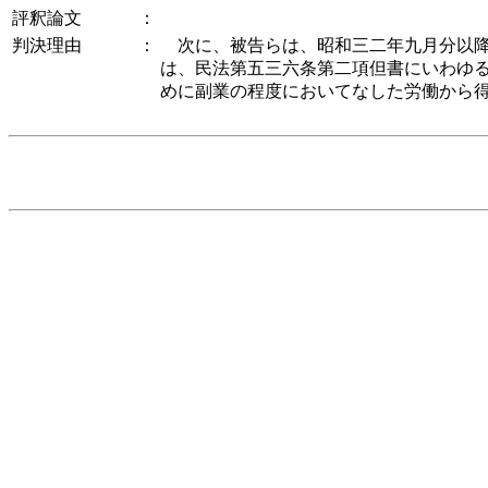
評釈論文
：
判決理由
：
次に、被告らは、昭和三二年九月分以降
は、民法第五三六条第二項但書にいわゆ
めに副業の程度においてなした労働から