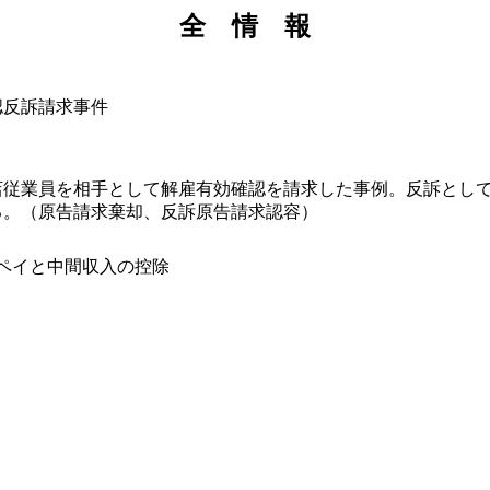
全 情 報
認反訴請求事件
従業員を相手として解雇有効確認を請求した事例。反訴として
る。（原告請求棄却、反訴原告請求認容）
ックペイと中間収入の控除