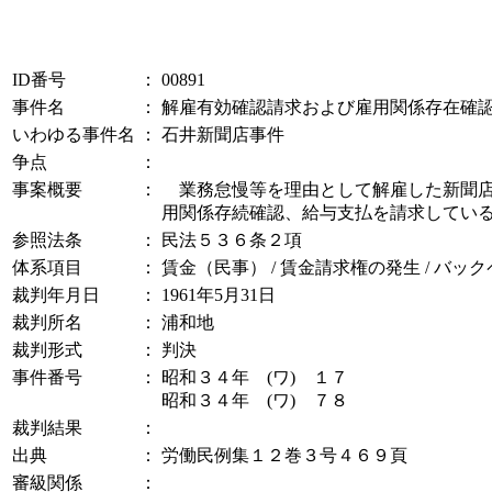
ID番号
：
00891
事件名
：
解雇有効確認請求および雇用関係存在確
いわゆる事件名
：
石井新聞店事件
争点
：
事案概要
：
業務怠慢等を理由として解雇した新聞店
用関係存続確認、給与支払を請求してい
参照法条
：
民法５３６条２項
体系項目
：
賃金（民事） / 賃金請求権の発生 / バ
裁判年月日
：
1961年5月31日
裁判所名
：
浦和地
裁判形式
：
判決
事件番号
：
昭和３４年 (ワ) １７
昭和３４年 (ワ) ７８
裁判結果
：
出典
：
労働民例集１２巻３号４６９頁
審級関係
：