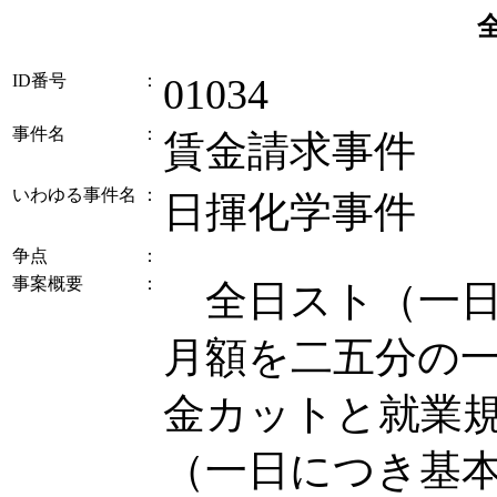
ID番号
：
01034
事件名
：
賃金請求事件
いわゆる事件名
：
日揮化学事件
争点
：
事案概要
：
全日スト（一日
月額を二五分の
金カットと就業
（一日につき基