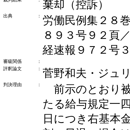
棄却（控訴）
出典
：
労働民例集２８
８９３号９２頁
経速報９７２号
審級関係
：
評釈論文
：
菅野和夫・ジュ
判決理由
：
前示のとおり被
たる給与規定一
日につき右基本