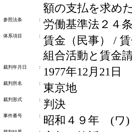
額の支払を求め
参照法条
：
労働基準法２４
体系項目
：
賃金（民事） / 
組合活動と賃金
裁判年月日
：
1977年12月21日
裁判所名
：
東京地
裁判形式
：
判決
事件番号
：
昭和４９年 (ワ
裁判結果
：