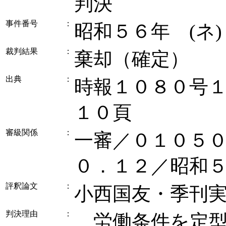
判決
事件番号
：
昭和５６年 (ネ
裁判結果
：
棄却（確定）
出典
：
時報１０８０号
１０頁
審級関係
：
一審／０１０５
０．１２／昭和
評釈論文
：
小西国友・季刊
判決理由
：
労働条件を定型