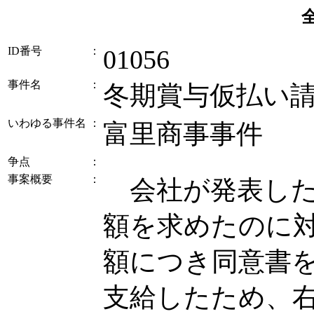
ID番号
：
01056
事件名
：
冬期賞与仮払い
いわゆる事件名
：
富里商事事件
争点
：
事案概要
：
会社が発表した
額を求めたのに
額につき同意書
支給したため、