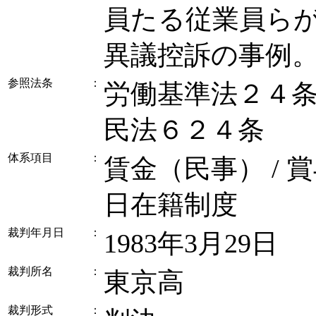
員たる従業員ら
異議控訴の事例
参照法条
：
労働基準法２４
民法６２４条
体系項目
：
賃金（民事） / 
日在籍制度
裁判年月日
：
1983年3月29日
裁判所名
：
東京高
裁判形式
：