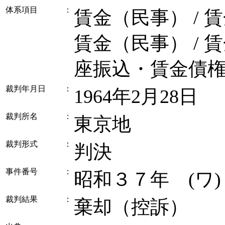
体系項目
：
賃金（民事） / 
賃金（民事） / 
座振込・賃金債
裁判年月日
：
1964年2月28日
裁判所名
：
東京地
裁判形式
：
判決
事件番号
：
昭和３７年 (ワ
裁判結果
：
棄却（控訴）