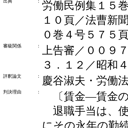
出典
：
労働民例集１５
１０頁／法曹新
０巻４号５７５
審級関係
：
上告審／００９
３．１２／昭和
評釈論文
：
慶谷淑夫・労働
判決理由
：
〔賃金―賃金の
退職手当は、使
にその永年の勤