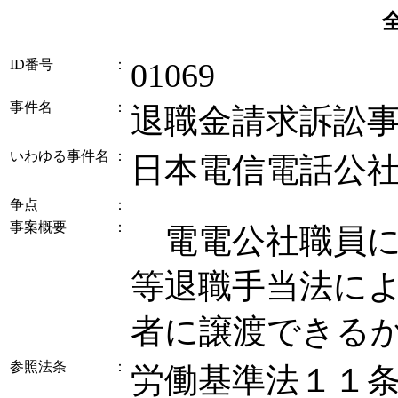
ID番号
：
01069
事件名
：
退職金請求訴訟
いわゆる事件名
：
日本電信電話公
争点
：
事案概要
：
電電公社職員に
等退職手当法に
者に譲渡できる
参照法条
：
労働基準法１１