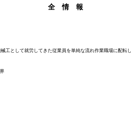
全 情 報
械工として就労してきた従業員を単純な流れ作業職場に配転し
限界