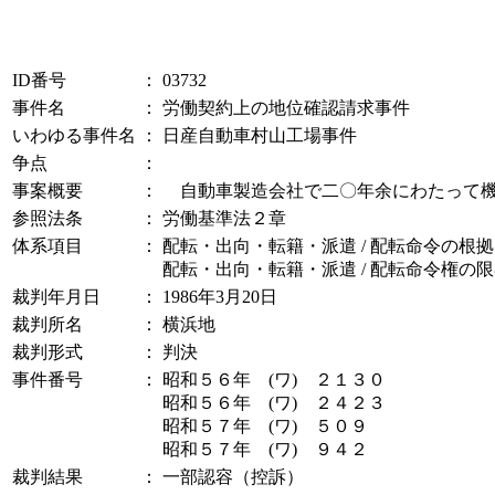
ID番号
：
03732
事件名
：
労働契約上の地位確認請求事件
いわゆる事件名
：
日産自動車村山工場事件
争点
：
事案概要
：
自動車製造会社で二〇年余にわたって機
参照法条
：
労働基準法２章
体系項目
：
配転・出向・転籍・派遣 / 配転命令の根拠
配転・出向・転籍・派遣 / 配転命令権の
裁判年月日
：
1986年3月20日
裁判所名
：
横浜地
裁判形式
：
判決
事件番号
：
昭和５６年 (ワ) ２１３０
昭和５６年 (ワ) ２４２３
昭和５７年 (ワ) ５０９
昭和５７年 (ワ) ９４２
裁判結果
：
一部認容（控訴）