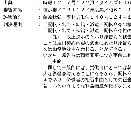
出典
：
時報１２０７号１２２頁／タイムズ６０
審級関係
：
控訴審／０３１１２／東京高／昭６２．
評釈論文
：
藤原稔弘・季刊労働法１４０号１２４～
判決理由
：
〔配転・出向・転籍・派遣－配転命令の
〔配転・出向・転籍・派遣－配転命令権
（九） 以上説示のとおり原告らと被告
ことは雇用契約内容の変更にあたり原告
又は勤務地変更を命じることができる」
いから、原告らは職種変更につき事前に
（中略）
而して一般的には、労働者にとっては就
大な影響を与えることになるから、配転
きであり、労働者の拒否事由としての正
著しいというような利益衡量が権衡を失