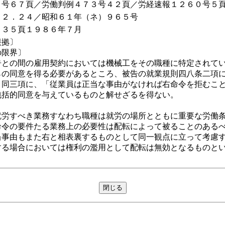
６号６７頁／労働判例４７３号４２頁／労経速報１２６０号５
１２．２４／昭和６１年（ネ）９６５号
１３５頁１９８６年７月
根拠〕
の限界〕
との間の雇用契約においては機械工をその職種に特定されてい
らの同意を得る必要があるところ、被告の就業規則四八条二項
、同三項に、「従業員は正当な事由がなければ右命令を拒むこ
包括的同意を与えているものと解せざるを得ない。
労すべき業務すなわち職種は就労の場所とともに重要な労働条
命令の要件たる業務上の必要性は配転によって被ることのある
当事由もまた右と相表裏するものとして同一観点に立って考慮
する場合においては権利の濫用として配転は無効となるものと