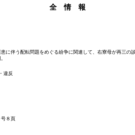
全 情 報
患に伴う配転問題をめぐる紛争に関連して、右寮母が再三の診
例。
否・違反
５号８頁