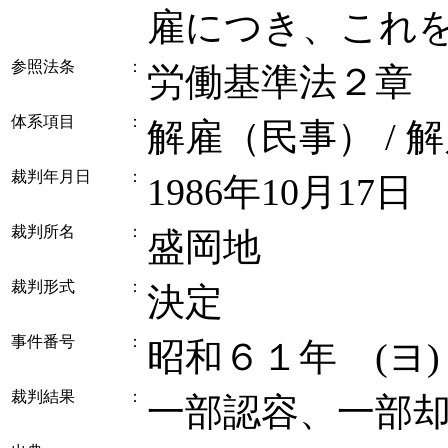
雇につき、これ
参照法条
：
労働基準法２章
体系項目
：
解雇（民事） / 
裁判年月日
：
1986年10月17日
裁判所名
：
盛岡地
裁判形式
：
決定
事件番号
：
昭和６１年 (ヨ
裁判結果
：
一部認容、一部