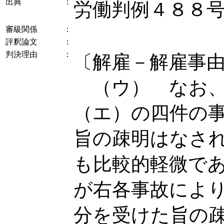
出典
：
労働判例４８８
審級関係
：
評釈論文
：
判決理由
：
〔解雇－解雇事
（ウ） なお、
（エ）の四件の
旨の疎明はなさ
も比較的軽微で
が右各事故によ
分を受けた旨の