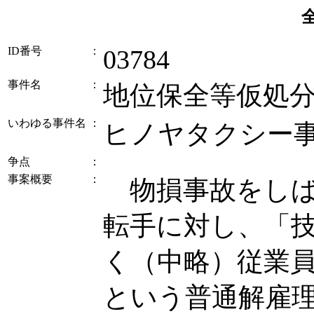
ID番号
：
03784
事件名
：
地位保全等仮処
いわゆる事件名
：
ヒノヤタクシー
争点
：
事案概要
：
物損事故をしば
転手に対し、「
く（中略）従業
という普通解雇