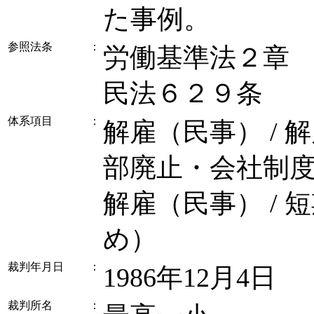
た事例。
参照法条
：
労働基準法２章
民法６２９条
体系項目
：
解雇（民事） / 
部廃止・会社制
解雇（民事） /
め）
裁判年月日
：
1986年12月4日
裁判所名
：