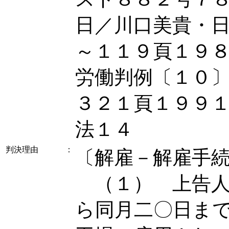
日／川口美貴・
～１１９頁１９
労働判例〔１０
３２１頁１９９
法１４
判決理由
：
〔解雇－解雇手
（１） 上告人
ら同月二〇日ま