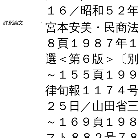
１６／昭和５２
評釈論文
：
宮本安美・民商
８頁１９８７年
選＜第６版＞〔
～１５５頁１９
律旬報１１７４
２５日／山田省
～１６９頁１９
スト８８２号７