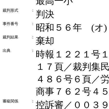
最高一小
裁判形式
：
判決
事件番号
：
昭和５６年 (オ
裁判結果
：
棄却
出典
：
時報１２２１号
１７頁／裁判集
４８６号６頁／
商事７６２号４
審級関係
：
控訴審／００３