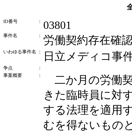
ID番号
：
03801
事件名
：
労働契約存在確
いわゆる事件名
：
日立メディコ事
争点
：
事案概要
：
二か月の労働契
きた臨時員に対
する法理を適用
むを得ないもの