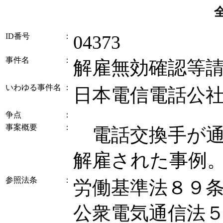
ID番号
：
04373
事件名
：
解雇無効確認等
いわゆる事件名
：
日本電信電話公
争点
：
事案概要
：
電話交換手が通
解雇された事例
参照法条
：
労働基準法８９
公衆電気通信法