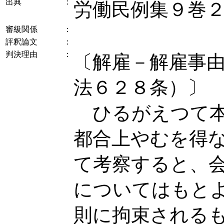
出典
：
労働民例集９巻
審級関係
：
評釈論文
：
判決理由
：
〔解雇－解雇事
法６２８条）〕
ひるがえつて本
都合上やむを得
て考察すると、
についてはもと
則に拘束される