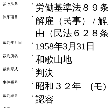
参照法条
：
労働基準法８９
体系項目
：
解雇（民事） / 
由（民法６２８
裁判年月日
：
1958年3月31日
裁判所名
：
和歌山地
裁判形式
：
判決
事件番号
：
昭和３２年 (モ
裁判結果
：
認容