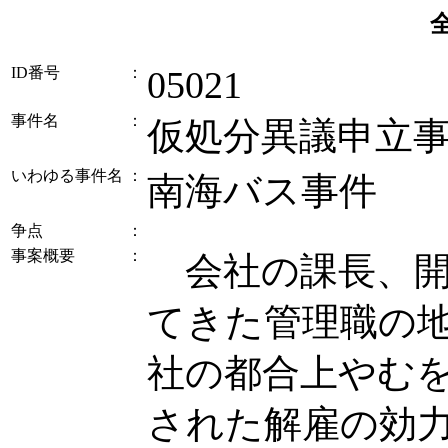
ID番号
：
05021
事件名
：
仮処分異議申立
いわゆる事件名
：
南海バス事件
争点
：
事案概要
：
会社の課長、開
てきた管理職の
社の都合上やむ
された解雇の効