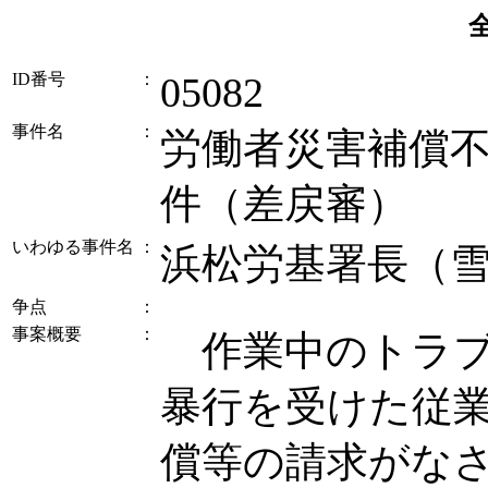
ID番号
：
05082
事件名
：
労働者災害補償
件（差戻審）
いわゆる事件名
：
浜松労基署長（
争点
：
事案概要
：
作業中のトラブ
暴行を受けた従
償等の請求がな