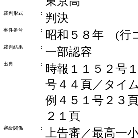
東京高
裁判形式
：
判決
事件番号
：
昭和５８年 (行
裁判結果
：
一部認容
出典
：
時報１１５２号
号４４頁／タイ
例４５１号２３
２１頁
審級関係
：
上告審／最高一