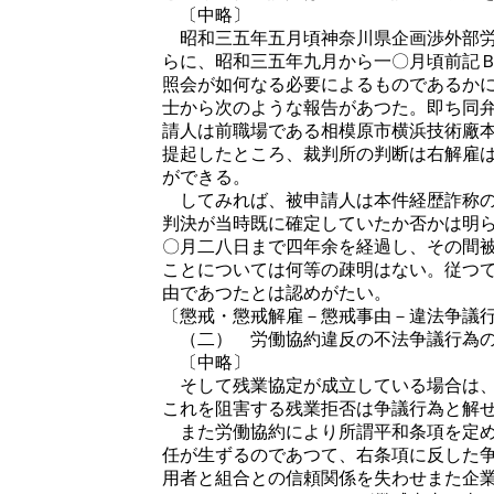
〔中略〕
昭和三五年五月頃神奈川県企画渉外部労
らに、昭和三五年九月から一〇月頃前記
照会が如何なる必要によるものであるか
士から次のような報告があつた。即ち同
請人は前職場である相模原市横浜技術廠
提起したところ、裁判所の判断は右解雇
ができる。
してみれば、被申請人は本件経歴詐称の
判決が当時既に確定していたか否かは明
〇月二八日まで四年余を経過し、その間
ことについては何等の疎明はない。従つ
由であつたとは認めがたい。
〔懲戒・懲戒解雇－懲戒事由－違法争議
（二） 労働協約違反の不法争議行為の
〔中略〕
そして残業協定が成立している場合は、
これを阻害する残業拒否は争議行為と解
また労働協約により所謂平和条項を定め
任が生ずるのであつて、右条項に反した
用者と組合との信頼関係を失わせまた企