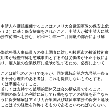
申請人を継続雇傭することはアメリカ合衆国軍隊の保安上危
の（２）に基く保安解雇をされたこと、申請人が被申請人に就
勤務在荷調べを務む、昭和三〇年一二月同廠の都合により解
際総務課人事係員Ａの身上調査に対し相模原市の横浜技術廠
使用者が経歴詐称を懲戒事由とするのは労働者が不正手段によ
誤り、雇入後の企業秩序に危険が生ずるため、必要によつて
ことは前記のとおりであるが、同附属協定第六九号第一条ａ
りる十分な理由のある者は、これを提供しないものとする。
しくは準備をなすこと。
若しくは支持する破壊的団体又は会の構成員であること。
衆国側の保安上の利益に反して行動をなすとの結論を正当なら
ように保安解雇はアメリカ合衆国及び駐留軍業務の保安上危険
ることはその経歴を詐称するものであるといわねばならない。