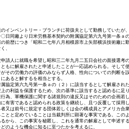
〕
のインベントリー・ブランチに荷扱夫として勤務していたが、
一〇日同廠より日米労務基本契約の附属協定第六九号第一条ａ
雇の前歴につき「昭和二七年八月相模原市上矢部横浜技術廠に
なく、
申請人に就職を希望し昭和三二年九月二五日会社の面接選考の
とともに解雇されたと申述したことが一応認められる。そして
者がその労働力の評価のみならず人格、性向についての判断を
とにあると解するを相当とする。
属協定第六九号第一条ａの（２）に該当するとして解雇された
安上の利益を保護するため、次の基準に該当すると認めるに足
報行為、軍機保護に関する諸規則の違反又はそのための企画若
に有害であると認められる政策を継続し、且つ反覆して採用し
る者又は前号に規定する団体若しくは会の構成員とアメリカ合
ることと定めていることは当裁判所に顕著な事実である。この
あるから、この事実を秘匿し、これを通常の解雇として申述す
をどのような機会に知るに至つたかを考えるに、