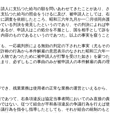
請人に支払つた給与の額を問いあわせてきたことがあり、さ
に支払つた給与の照会をうけるに及び、被申請人としては、右
士に調査を依頼したところ、昭和三六年九月か一〇月頃同弁護
つている判決を発見したというのであり、その判決によれば申
であるが、申請人はこの処分を不服とし、国を相手として訴を
う内容のものであるというのであつた。以上の事実を窺うこと
も、一応裁判所による無効の判定の下された事実（尤もその
歴詐称の行為から本件解雇の意思表示のなされた昭和三六年一
な人物であつたために被申請人が打撃を受けた如き）を蒙つた
止まり、必ずしもこの事由のみが被申請人の本件解雇の真の理
でき、残業業務は使用者の正常な業務の運営といえるから、
であつて、右条項違反は協定当事者間においてのみ直接の責
のではない。従つて組合が平和条項違反の争議行為を行えば使
争議行為を指令し指導したとしても、それが組合の統制のもと