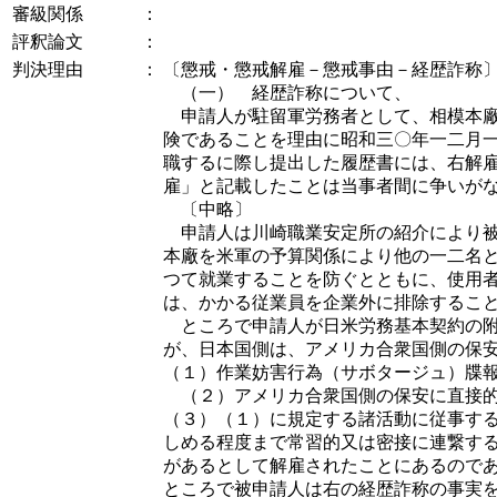
審級関係
：
評釈論文
：
判決理由
：
〔懲戒・懲戒解雇－懲戒事由－経歴詐称
（一） 経歴詐称について、
申請人が駐留軍労務者として、相模本廠
険であることを理由に昭和三〇年一二月
職するに際し提出した履歴書には、右解
雇」と記載したことは当事者間に争いが
〔中略〕
申請人は川崎職業安定所の紹介により被
本廠を米軍の予算関係により他の一二名
つて就業することを防ぐとともに、使用
は、かかる従業員を企業外に排除するこ
ところで申請人が日米労務基本契約の附
が、日本国側は、アメリカ合衆国側の保
（１）作業妨害行為（サボタージュ）牒
（２）アメリカ合衆国側の保安に直接的
（３）（１）に規定する諸活動に従事す
しめる程度まで常習的又は密接に連繋す
があるとして解雇されたことにあるので
ところで被申請人は右の経歴詐称の事実