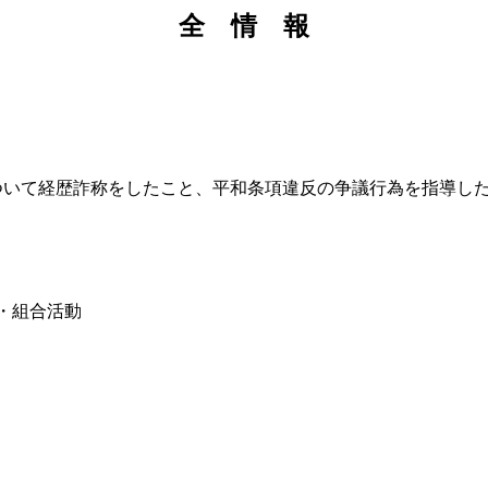
全 情 報
いて経歴詐称をしたこと、平和条項違反の争議行為を指導した
為・組合活動