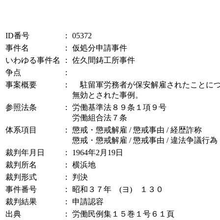
ID番号
：
05372
事件名
：
仮処分申請事件
いわゆる事件名
：
佐久間鋳工所事件
争点
：
事案概要
：
駐留軍労務者が保安解雇されたことにつ
無効とされた事例。
参照法条
：
労働基準法８９条１項９号
労働組合法７条
体系項目
：
懲戒・懲戒解雇 / 懲戒事由 / 経歴詐称
懲戒・懲戒解雇 / 懲戒事由 / 違法争議行
裁判年月日
：
1964年2月19日
裁判所名
：
横浜地
裁判形式
：
判決
事件番号
：
昭和３７年 (ヨ) １３０
裁判結果
：
申請認容
出典
：
労働民例集１５巻１号６１頁