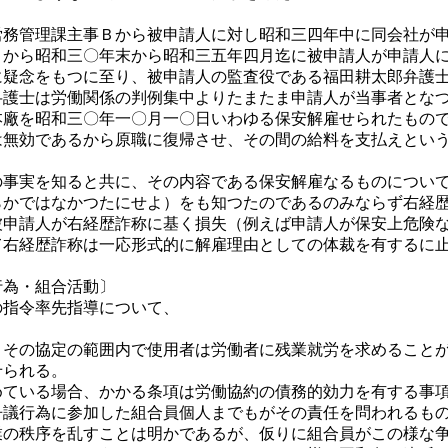
務管理課主事Ｂから被申請人に対し昭和三四年中に同会社が申
Ｂから昭和三〇年末から昭和三五年四月迄に被申請人が申請人
に疑念をもつに至り、被申請人の監査役である福田耕太郎弁護
弁護士は労働関係の判例集中よりたまたま申請人が当事者とな
本廠を昭和三〇年一〇月一〇日いわゆる保安解雇せられたもの
は無効であるから原職に復帰させ、その間の給料を支払えとい
事実を知ると共に、その内容である保安解雇なるものについて
らかではなかつたにせよ）をも知つたのであるのみならず右経
被申請人が右経歴詐称に基く損失（例えば申請人が保安上危険
て右経歴詐称は一応形式的に解雇理由としての体裁を有するに
行為・組合活動〕
指令率先指導について、
その協定の範囲内で使用者は労働者に残業就労を求めることが
せられる。
ている場合、かかる条項は労働協約の債務的効力を有する事項
争議行為に参加した組合員個人までもがその責任を問われるも
業の秩序を乱すことは明かであるが、仮りに組合員がこの様な