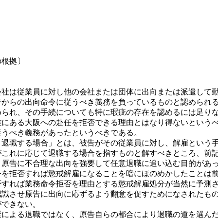
の根拠〕
社は従業員に対し他の会社または団体に出向または派遣して勤
告からの出向命令に従うべき義務を負っているものと認められ
められ、その手続についても特に瑕疵の存在を認めるには足り
離にある大阪への赴任を拒否できる理由とはなり得ないという
従うべき義務があったというべきである。
退職する場合」とは、被告がその従業員に対し、解雇という手
がこれに応じて退職する場合を指すものと解すべきところ、前
、原告に不合理な出向を強要して任意退職に追い込む目的があ
を拒否すれば懲戒解雇になることを暗にほのめかしたことは前
否すれば業務命令拒否を理由とする懲戒解雇処分が当然に予測
認識させ原告に出向に応ずるよう翻意を促すためになされたも
ができない。
による退職ではなく、原告自らの都合により退職の道を選んだ