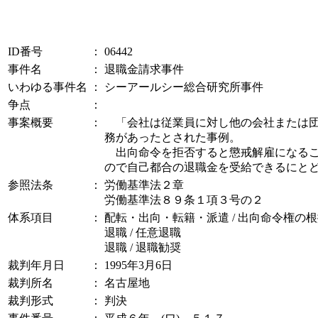
ID番号
：
06442
事件名
：
退職金請求事件
いわゆる事件名
：
シーアールシー総合研究所事件
争点
：
事案概要
：
「会社は従業員に対し他の会社または団
務があったとされた事例。
出向命令を拒否すると懲戒解雇になるこ
ので自己都合の退職金を受給できるにと
参照法条
：
労働基準法２章
労働基準法８９条１項３号の２
体系項目
：
配転・出向・転籍・派遣 / 出向命令権の
退職 / 任意退職
退職 / 退職勧奨
裁判年月日
：
1995年3月6日
裁判所名
：
名古屋地
裁判形式
：
判決