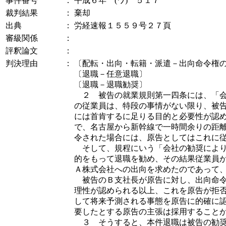
事件番号
：
平成６年 (ワ) ５１７
裁判結果
：
棄却
出典
：
労経速報１５５９号２７頁
審級関係
：
評釈論文
：
判決理由
：
〔配転・出向・転籍・派遣－出向命令権
〔退職－任意退職〕
〔退職－退職勧奨〕
２ 被告の就業規則第一四条には、「会
の従業員は、特段の事情がない限り、被
には首肯するに足りる目的と必要性が認
で、名古屋から新幹線で一時間余りの距
令された場合には、原告としてはこれに
そして、規程にいう「会社の勧奨により
的をもって退職を勧め、その結果従業員
Ａ株式会社への出向を求めたのであって
被告のＢ支社長が原告に対し、出向命令
理性が認められる以上、これを原告が拒
して将来予測される事態を原告に的確に
要したとする原告の主張は採用すること
３ そうすると、本件退職は被告の勧奨