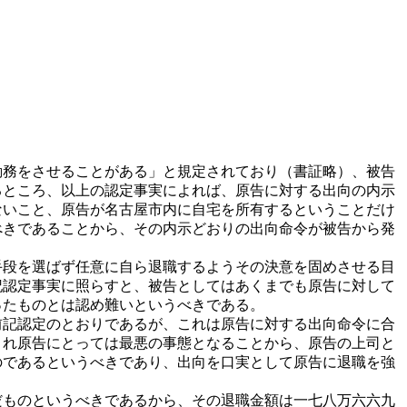
務をさせることがある」と規定されており（書証略）、被告
るところ、以上の認定事実によれば、原告に対する出向の内示
ないこと、原告が名古屋市内に自宅を所有するということだけ
べきであることから、その内示どおりの出向命令が被告から発
段を選ばず任意に自ら退職するようその決意を固めさせる目
記認定事実に照らすと、被告としてはあくまでも原告に対して
ったものとは認め難いというべきである。
記認定のとおりであるが、これは原告に対する出向命令に合
され原告にとっては最悪の事態となることから、原告の上司と
のであるというべきであり、出向を口実として原告に退職を強
ものというべきであるから、その退職金額は一七八万六六九