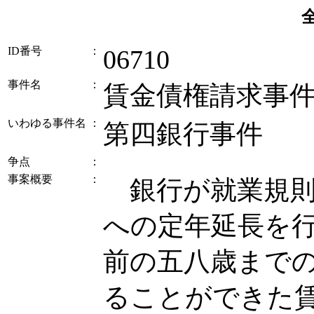
ID番号
：
06710
事件名
：
賃金債権請求事
いわゆる事件名
：
第四銀行事件
争点
：
事案概要
：
銀行が就業規則
への定年延長を
前の五八歳まで
ることができた