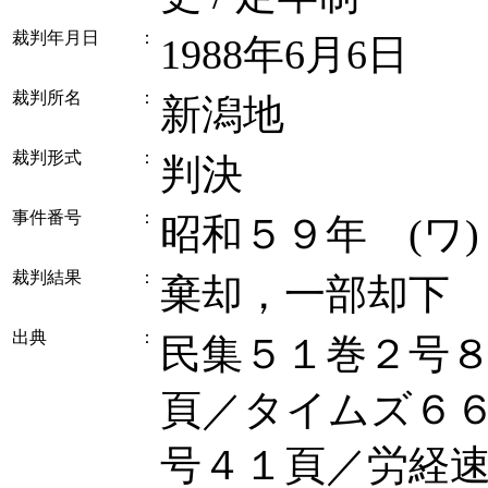
裁判年月日
：
1988年6月6日
裁判所名
：
新潟地
裁判形式
：
判決
事件番号
：
昭和５９年 (ワ
裁判結果
：
棄却，一部却下
出典
：
民集５１巻２号
頁／タイムズ６
号４１頁／労経