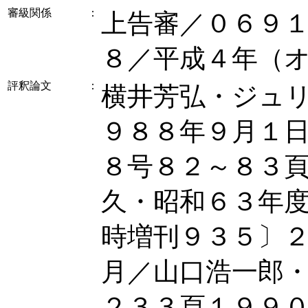
審級関係
：
上告審／０６９
８／平成４年（
評釈論文
：
横井芳弘・ジュ
９８８年９月１
８号８２～８３
久・昭和６３年
時増刊９３５〕
月／山口浩一郎
２３３頁１９９