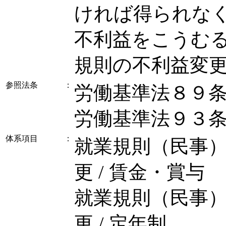
ければ得られな
不利益をこうむ
規則の不利益変
参照法条
：
労働基準法８９
労働基準法９３
体系項目
：
就業規則（民事）
更 / 賃金・賞与
就業規則（民事）
更 / 定年制