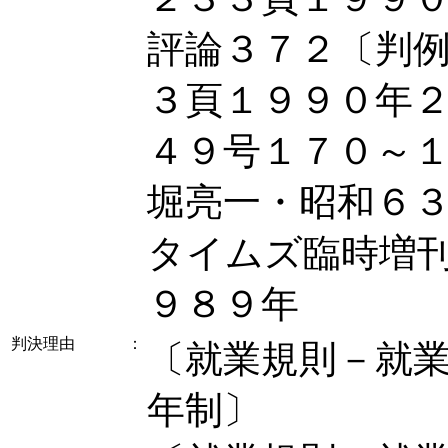
評論３７２〔判
３頁１９９０年
４９号１７０～
堀亮一・昭和６
タイムズ臨時増
９８９年
判決理由
：
〔就業規則－就
年制〕