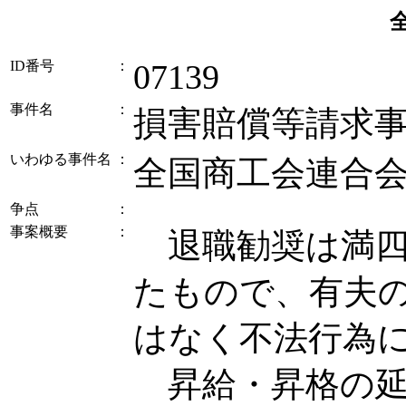
ID番号
：
07139
事件名
：
損害賠償等請求
いわゆる事件名
：
全国商工会連合
争点
：
事案概要
：
退職勧奨は満四
たもので、有夫
はなく不法行為
昇給・昇格の延