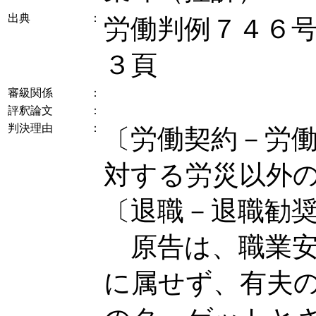
出典
：
労働判例７４６
３頁
審級関係
：
評釈論文
：
判決理由
：
〔労働契約－労
対する労災以外
〔退職－退職勧
原告は、職業安
に属せず、有夫