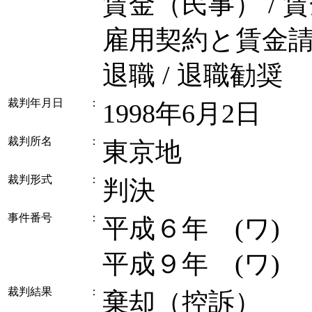
賃金（民事） / 
雇用契約と賃金
退職 / 退職勧奨
裁判年月日
：
1998年6月2日
裁判所名
：
東京地
裁判形式
：
判決
事件番号
：
平成６年 (ワ)
平成９年 (ワ)
裁判結果
：
棄却（控訴）