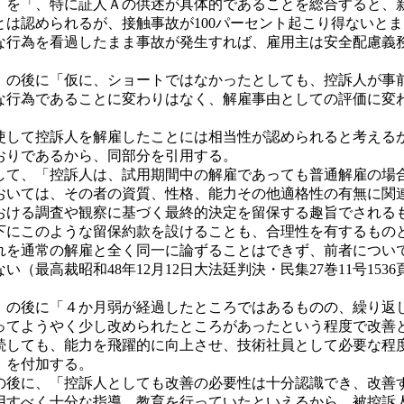
と」を「、特に証人Ａの供述が具体的であることを総合すると、
とは認められるが、接触事故が100パーセント起こり得ないと
な行為を看過したまま事故が発生すれば、雇用主は安全配慮義
。」の後に「仮に、ショートではなかったとしても、控訴人が事
な行為であることに変わりはなく、解雇事由としての評価に変
して控訴人を解雇したことには相当性が認められると考える
おりであるから、同部分を引用する。
行して、「控訴人は、試用期間中の解雇であっても普通解雇の
おいては、その者の資質、性格、能力その他適格性の有無に関
おける調査や観察に基づく最終的決定を留保する趣旨でされる
下にこのような留保約款を設けることも、合理性を有するもの
れを通常の解雇と全く同一に論ずることはできず、前者につい
（最高裁昭和48年12月12日大法廷判決・民集27巻11号15
、」の後に「４か月弱が経過したところではあるものの、繰り返
ってようやく少し改められたところがあったという程度で改善
続しても、能力を飛躍的に向上させ、技術社員として必要な程
」を付加する。
」の後に、「控訴人としても改善の必要性は十分認識でき、改
用すべく十分な指導、教育を行っていたといえるから、被控訴