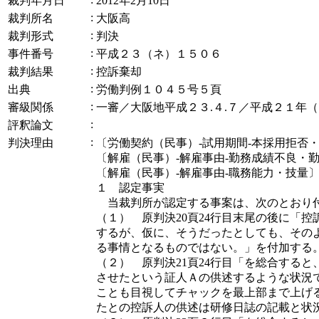
裁判年月日
2012年2月10日
:
裁判所名
大阪高
:
裁判形式
判決
:
事件番号
平成２３（ネ）１５０６
:
裁判結果
控訴棄却
:
出典
労働判例１０４５号５頁
:
審級関係
一審／大阪地平成２３.４.７／平成２１年
:
評釈論文
:
判決理由
〔労働契約（民事）‐試用期間‐本採用拒否
〔解雇（民事）‐解雇事由‐勤務成績不良・
〔解雇（民事）‐解雇事由‐職務能力・技量
１ 認定事実
当裁判所が認定する事案は、次のとおり付
（１） 原判決20頁24行目末尾の後に「
するが、仮に、そうだったとしても、その
る事情となるものではない。」を付加する
（２） 原判決21頁24行目「を総合する
させたという証人Ａの供述するような状況
ことも目視してチャックを最上部まで上げ
たとの控訴人の供述は研修日誌の記載と状