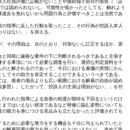
新入社員評価に記載がないことや接続端子部分の形状（〈証
までは認められないし、可能性が低かったとしても、触れよう
務違反を免れないから問題行為と評価すべきことは当然であ
前の指導に反した行動を取ったこと、その行為が控訴人本人
わりはない。」を加える。
が、その理由は、次のとおり、付加ないし訂正するほか、原
場合と同様に厳格な要件の下に判断されるべきであると主張す
連する事項について必要な調査を行い、適切な判定資料を十
ものと解されるのであって、今日における雇傭の実情にかん
としてその効力を肯定することができるというべきである。
ては、後者の場合よりも広い範囲における解雇の自由が認め
36頁参照）。したがって、控訴人の主張は理由がない。」を付
し行われた指導による改善の程度が期待を下回るというだけ
とまではいえない状況であるなど研修に臨む姿勢についても
度の能力を身につける見込みも立たなかったと評価されても
善するために必要な努力をする機会も十分に与えられていたと
人が解雇回避の努力を怠っていたとはいえないし、改めて告