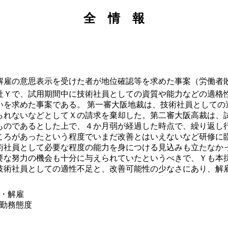
全 情 報
解雇の意思表示を受けた者が地位確認等を求めた事案（労働者
社Ｙで、試用期間中に技術社員としての資質や能力などの適格
いを求めた事案である。 第一審大阪地裁は、技術社員としての
られないなどとしてＸの請求を棄却した。第二審大阪高裁は、
ものであるとした上で、４か月弱が経過した時点で、繰り返し
ころがあったという程度でいまだ改善とはいえないなど研修に
術社員として必要な程度の能力を身につける見込みも立たなか
要な努力の機会も十分に与えられていたというべきで、Ｙも本
技術社員としての適性不足と、改善可能性の少なさにあり、解
否・解雇
・勤務態度