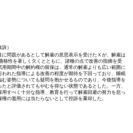
敗訴）
性に問題があるとして解雇の意思表示を受けたＸが、解雇は
適格性を著しく欠くとともに、諸種の点で改善の指摘を受
試用期間中の解約権の留保は、通常の解雇よりも広い範囲に
行われた指導による改善の程度が期待を下回っており、睡眠
臨む姿勢についても疑問を抱かせるものであり、今後指導を
ったと評価されてもやむを得ない状態であるとした。一方、
採用すべく十分な指導、教育を行って解雇回避の努力を怠っ
雇権の濫用には当たらないとして控訴を棄却した。