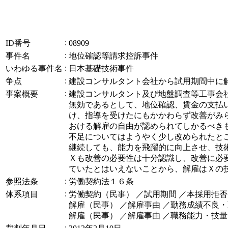
:
ID番号
08909
:
事件名
地位確認等請求控訴事件
:
いわゆる事件名
日本基礎技術事件
:
争点
建設コンサルタント会社から試用期間中に
:
事案概要
建設コンサルタント及び地盤調査等工事会
無効であるとして、地位確認、賃金の支払
け、指導を受けたにもかかわらず改善がみ
おける解雇の自由が認められてしかるべき
不足についてはようやく少し改められたと
継続しても、能力を飛躍的に向上させ、技
Ｘも改善の必要性は十分認識し、改善に必
ていたとはいえないことから、解雇はＸの
:
参照法条
労働契約法１６条
:
体系項目
労働契約（民事） ／試用期間 ／本採用拒
解雇（民事） ／解雇事由 ／勤務成績不良
解雇（民事） ／解雇事由 ／職務能力・技量
: