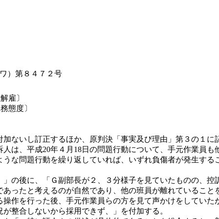
（ワ）第８４７２号
・解雇〕
勤務態度〕
〕
加ないし訂正するほか、原判決「事実及び理由」第３の１に
控訴人は、平成20年４月18日の問題行動について、手元作業員
ような問題行動を繰り返していれば、いずれ負傷者が発生する
。
と、」の後に、「Ｇ副部長が２、３分様子を見ていたものの、
であったと考えるのが自然であり、他の班員が離れていること
る操作を行った後、手元作業員らの方を見て声かけをしていた
況が整合しないから採用できず、」を付加する。