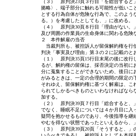
（３） 原判決23頁３行目「を総合する
拠略〉、端子部分に触れる可能性が低いこ
とする行為自体が危険な行為で、このよう
る。）を考慮したとしても、」に改める。
（４） 原判決30頁８行目「理由がない
及び周囲の作業員の生命身体に関わる危険
２ 本件解雇の当否
当裁判所も、被控訴人が留保解約権を行使
判決「事実及び理由」第３の２に記載のと
（１） 原判決35頁15行目末尾の後に改
るが、解約権の留保は、採否決定の当初に
分に蒐集することができないため、後日に
がみるときは、一定の合理的期間の限定の
それゆえ、留保解約権に基づく解雇は、こ
られてしかるべきものといわなければならない
加する。
（２） 原判決39頁７行目「総合すると
でなく、睡眠不足については４か月目に入
疑問を抱かせるものであり、今後指導を継
やむを得ない状態であったといえるから、
（３） 原判決39頁20頁「そうすると、
いうべきであるし、被控訴人としても本採