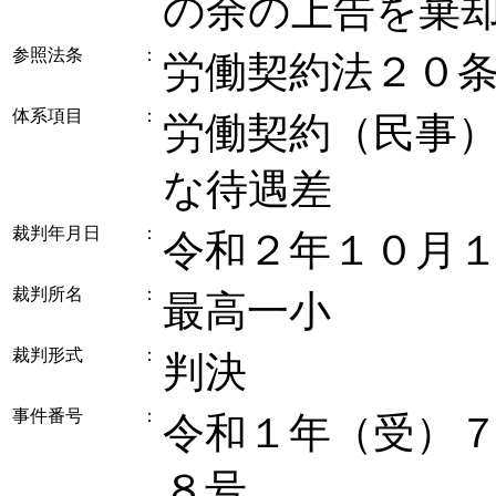
の余の上告を棄
参照法条
：
労働契約法２０
体系項目
：
労働契約（民事）
な待遇差
裁判年月日
：
令和２年１０月
裁判所名
：
最高一小
裁判形式
：
判決
事件番号
：
令和１年（受）
８号