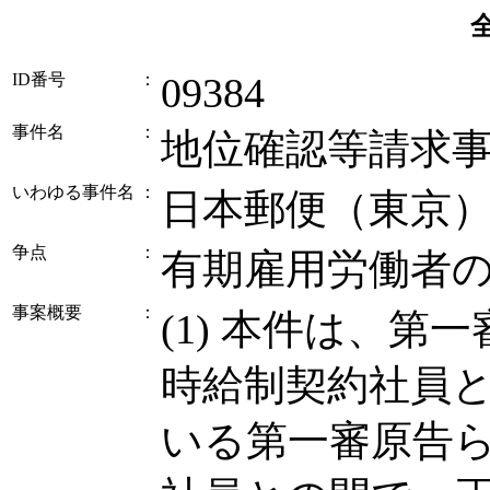
ID番号
：
09384
事件名
：
地位確認等請求
いわゆる事件名
：
日本郵便（東京
争点
：
有期雇用労働者
事案概要
：
(1) 本件は、
時給制契約社員
いる第一審原告