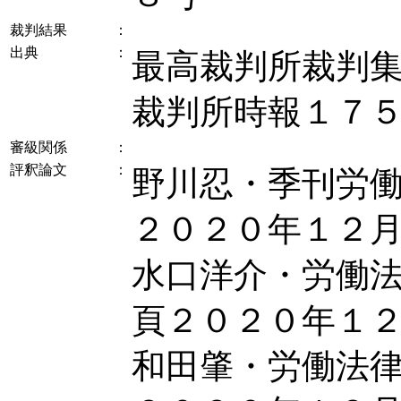
裁判結果
：
出典
：
最高裁判所裁判
裁判所時報１７
審級関係
：
評釈論文
：
野川忍・季刊労
２０２０年１２
水口洋介・労働
頁２０２０年１
和田肇・労働法