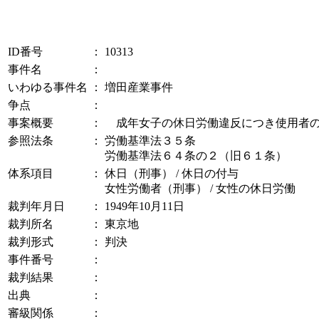
ID番号
：
10313
事件名
：
いわゆる事件名
：
増田産業事件
争点
：
事案概要
：
成年女子の休日労働違反につき使用者の
参照法条
：
労働基準法３５条
労働基準法６４条の２（旧６１条）
体系項目
：
休日（刑事） / 休日の付与
女性労働者（刑事） / 女性の休日労働
裁判年月日
：
1949年10月11日
裁判所名
：
東京地
裁判形式
：
判決
事件番号
：
裁判結果
：
出典
：
審級関係
：