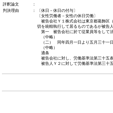
評釈論文
：
判決理由
：
〔休日－休日の付与〕
〔女性労働者－女性の休日労働〕
被告会社Ｙ１株式会社は東京都葛飾区（
切を統轄執行して居るものであるが被告
第一 被告会社に於て従業員等をして法
（中略）
（二） 同年四月一日より五月三十一日
（中略）
適条
被告会社に対し、労働基準法第三十五条
被告人Ｙ２に対して労働基準法第三十五