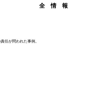
全 情 報
責任が問われた事例。