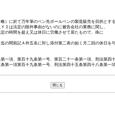
略）に於て万年筆のペン先ボールペンの製造販売を目的とする
人Ｙ２は法定の除外事由がないのに被告会社の業務に関し、
定の時間を超え又は休日に労働させて居たもので、殊に
迄の間前記Ａ外五名に対し添付第二表の如く月二回の休日を与
第一項、第百十九条第一号、第百二十一条第一項、刑法第四
条第一項第百十九条第一号、刑法第四十五条第四十八条第一