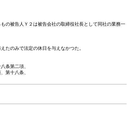
もの被告人Ｙ２は被告会社の取締役社長として同社の業務一
えたのみで法定の休日を与えなかつた。
十八条第二項、
項、第十八条、