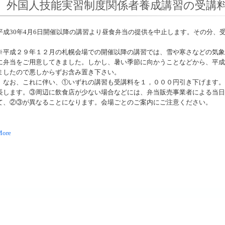
外国人技能実習制度関係者養成講習の受講
平成30年4月6日開催以降の講習より昼食弁当の提供を中止します。その分、
※平成２９年１２月の札幌会場での開催以降の講習では、雪や寒さなどの気象
に弁当をご用意してきました。しかし、暑い季節に向かうことなどから、平成
ましたので悪しからずお含み置き下さい。
なお、これに伴い、①いずれの講習も受講料を１，０００円引き下げます。
長します。③周辺に飲食店が少ない場合などには、弁当販売事業者による当日
て、②③が異なることになります。会場ごとのご案内にご注意ください。
More