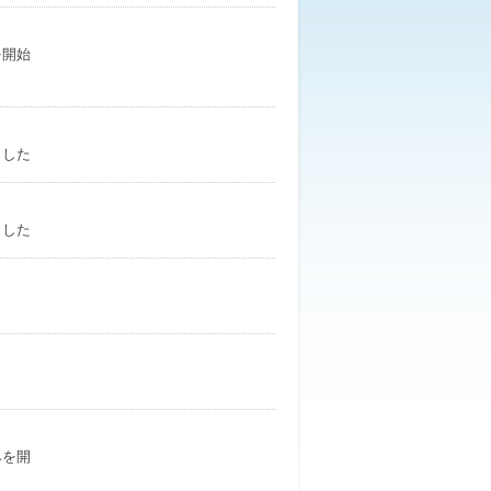
を開始
ました
ました
みを開