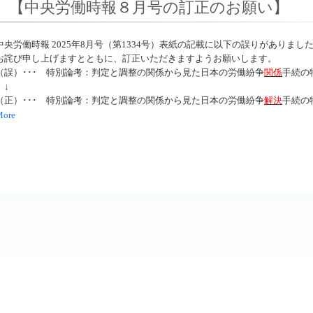
【中央労働時報８月号の訂正のお願い】
中央労働時報 2025年8月号（第1334号）表紙の記載に以下の誤りがありまし
お詫び申し上げますとともに、訂正いただきますようお願いします。
（誤）･･･ 特別論考：判定と調整の関係から見た日本の労働紛争
関係
手続の
↓
（正）･･･ 特別論考：判定と調整の関係から見た日本の労働紛争
解決
手続の
More