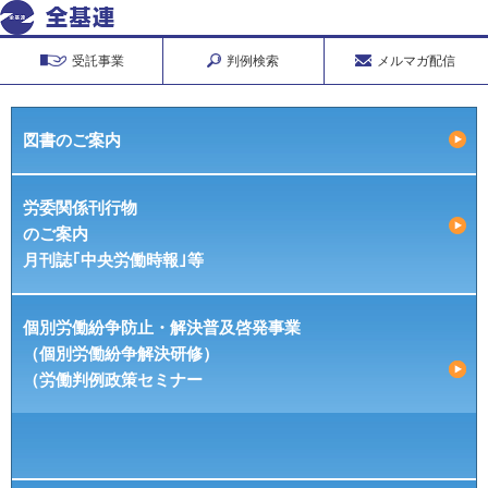
受託事業
判例検索
メルマガ配信
図書のご案内
労委関係刊行物
のご案内
月刊誌｢中央労働時報｣等
個別労働紛争防止・解決普及啓発事業
（個別労働紛争解決研修）
（労働判例政策セミナー