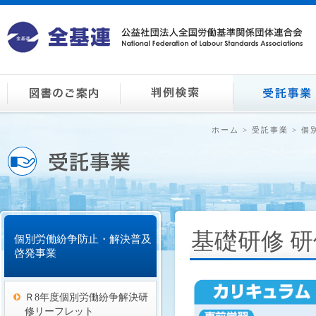
ホーム
>
受託事業
>
個
基礎研修 
個別労働紛争防止・解決普及
啓発事業
Ｒ8年度個別労働紛争解決研
修リーフレット