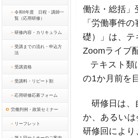
働法・総括」
令和8年度 日程・講師一
覧（応用研修）
「労働事件の
研修内容・カリキュラム
礎
）」
は、テ
受講までの流れ・申込方
Zoomライブ
法
テキスト類は
受講資格
の1か月前を
受講料・リピート割
応用研修応募フォーム
研修日は、自
労働判例・政策セミナー
か、あるいは
リーフレット
研修回により
第１回セミナーのご案内